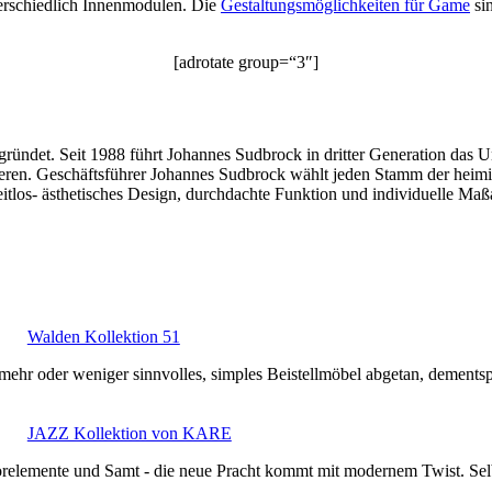
erschiedlich Innenmodulen. Die
Gestaltungsmöglichkeiten für Game
sin
[adrotate group=“3″]
ündet. Seit 1988 führt Johannes Sudbrock in dritter Generation das Unt
eren. Geschäftsführer Johannes Sudbrock wählt jeden Stamm der heimisc
eitlos- ästhetisches Design, durchdachte Funktion und individuelle 
Walden Kollektion 51
s mehr oder weniger sinnvolles, simples Beistellmöbel abgetan, deme
JAZZ Kollektion von KARE
orelemente und Samt - die neue Pracht kommt mit modernem Twist. S